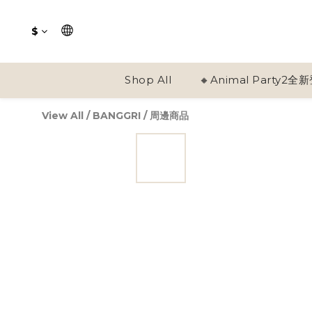
$
Shop All
🔸Animal Party2全
View All
/
BANGGRI
/
周邊商品