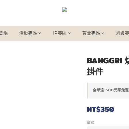
新登場
活動專區
IP專區
盲盒專區
周邊
BANGGRI
掛件
全單達1500元享免運優
NT$350
款式