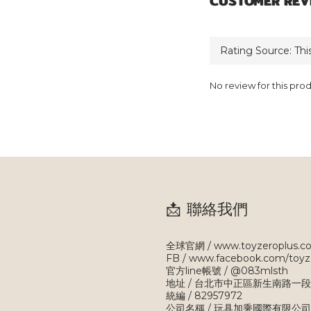
CUSTOMER REV
No review for this pro
📩 聯絡我們
全球官網 / www.toyzeroplus.c
FB / www.facebook.com/toyz
官方line帳號 / @083mlsth
地址 / 台北市中正區新生南路一段
統編 / 82957972
公司名稱 / 玩具加乘國際有限公司