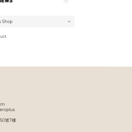
IEWS
duct
om
eroplus
50號7樓