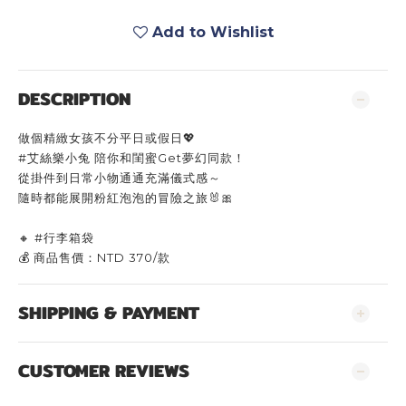
Add to Wishlist
DESCRIPTION
做個精緻女孩不分平日或假日💖
#艾絲樂小兔 陪你和閨蜜Get夢幻同款！
從掛件到日常小物通通充滿儀式感～
隨時都能展開粉紅泡泡的冒險之旅🐰🎀
🔸 #行李箱袋
💰 商品售價：NTD 370/款
SHIPPING & PAYMENT
CUSTOMER REVIEWS