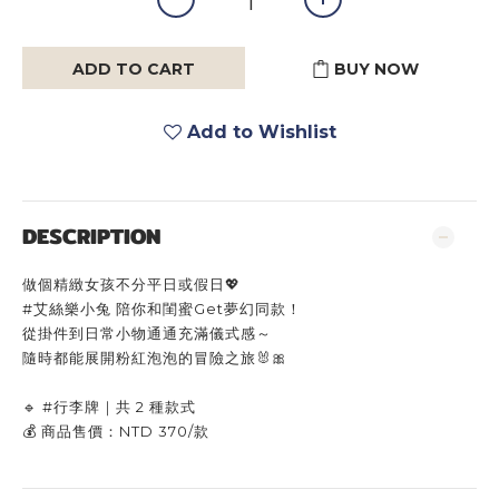
ADD TO CART
BUY NOW
Add to Wishlist
DESCRIPTION
做個精緻女孩不分平日或假日💖
#艾絲樂小兔 陪你和閨蜜Get夢幻同款！
從掛件到日常小物通通充滿儀式感～
隨時都能展開粉紅泡泡的冒險之旅🐰🎀
🔹 #行李牌｜共 2 種款式
💰 商品售價：NTD 370/款