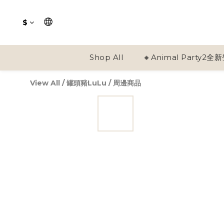
$
Shop All
🔸Animal Party2全
View All
/
罐頭豬LuLu
/
周邊商品