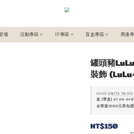
新登場
活動專區
IP專區
盲盒專區
周邊
罐頭豬LuLu
裝飾 (LuL
Until
08/12 16:00
盒 (單盒) x1 on ord
全單達1500元享免運優
NT$150