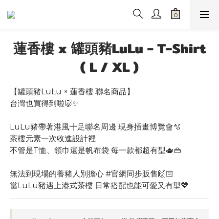
蓮香樓 x 罐頭豬LuLu - T-Shirt
( L / XL )
【罐頭豬LuLu × 蓮香樓 聯名商品】
台灣也買得到啦🐷✨
LuLu豬帶著港風十足聯名周邊 現身插畫博覽會🫧
茶樓元素一次收進設計裡
不管是T恤、領巾還是帆布袋 每一款都超有型🫖👜
無法到現場的養豬人別擔心 #官網同步販售🙌🏻
當LuLu豬遇上港式茶樓 日常搭配也能可愛又有型💖