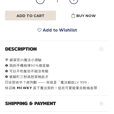
ADD TO CART
BUY NOW
Add to Wishlist
DESCRIPTION
💬 鏟屎官の魔法小測驗
❶ 我的手機相簿90%都是貓
❷ 可以不吃飯但不能沒有貓
❸ 被貓盯三秒就想當牠奴才
💥全部命中？經判斷 —— 你就是「魔法貓奴LV.999」
快召喚 𝗠𝗘𝗪𝗞𝗬 簽下魔法契約！從此可愛能量自動補血😻
SHIPPING & PAYMENT