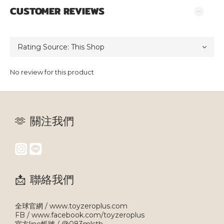
CUSTOMER REVIEWS
No review for this product
🫶 關注我們
📩 聯絡我們
全球官網 / www.toyzeroplus.com
FB / www.facebook.com/toyzeroplus