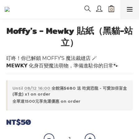
Moffy's - Mewky 貼紙（黑貓-站
立）
叮咚！你已解鎖 MOFFY'S 魔法裁縫店︎ 🪄
𝗠𝗘𝗪𝗞𝗬 化身百變魔法萌物，準備進駐你的日常​🐾
Until
08/12 16:00
全館滿$680 送 吃貨恐龍 - 可愛加倍盲盒
(單盒) x1 on order
全單達1500元享免運優惠 on order
NT$50