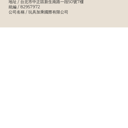
地址 / 台北市中正區新生南路一段50號7樓
統編 / 82957972
公司名稱 / 玩具加乘國際有限公司