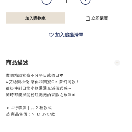
加入購物車
立即購買
加入追蹤清單
商品描述
做個精緻女孩不分平日或假日💖
#艾絲樂小兔 陪你和閨蜜Get夢幻同款！
從掛件到日常小物通通充滿儀式感～
隨時都能展開粉紅泡泡的冒險之旅🐰🎀
🔹 #行李牌｜共 2 種款式
💰 商品售價：NTD 370/款